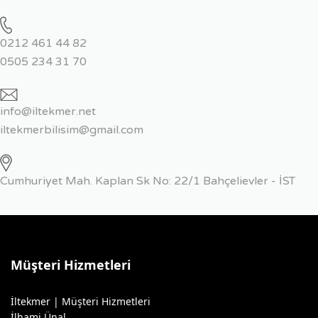
0212 461 44 82
0505 234 31 70
info@iltekmer.net
iltekmerbilisim@gmail.com
Cumhuriyet Mah. Kaplan Sk No: 22/1 Bahçelievler - İST
Müşteri Hizmetleri
İltekmer | Müşteri Hizmetleri
İlhami Ünal