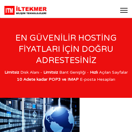
EN GÜVENİLİR HOSTİNG
FİYATLARI İÇİN DOĞRU
ADRESTESİNİZ
Limitsiz
Disk Alanı -
Limitsiz
Bant Genişliği -
Hızlı
Açılan Sayfalar
10 Adete kadar POP3 ve IMAP
E-posta Hesapları