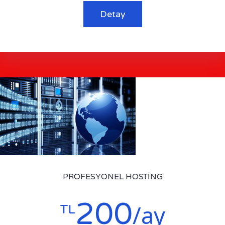
Detay
PROFESYONEL HOSTING
200
/ay
TL